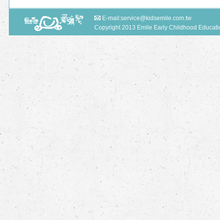
E-mail:
service@kidsemile.com.tw
Copyright 2013 Emile Early Childhood Educa